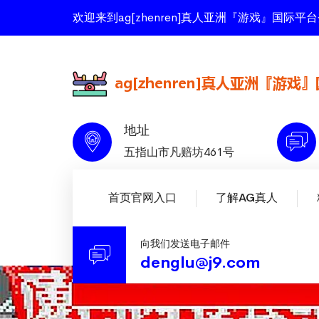
欢迎来到ag[zhenren]真人亚洲『游戏』国
地址
五指山市凡赔坊461号
首页官网入口
了解AG真人
向我们发送电子邮件
denglu@j9.com