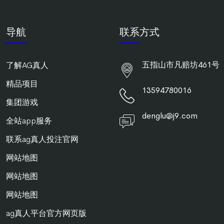
导航
联系方式
五指山市凡赔坊461号
了解AG真人
精品项目
13594780016
集团游戏
denglu@j9.com
全站app服务
联系ag真人投注官网
网站地图
网站地图
网站地图
ag真人平台官方网页版