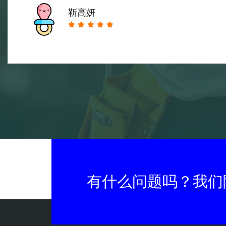
靳高妍
有什么问题吗？我们