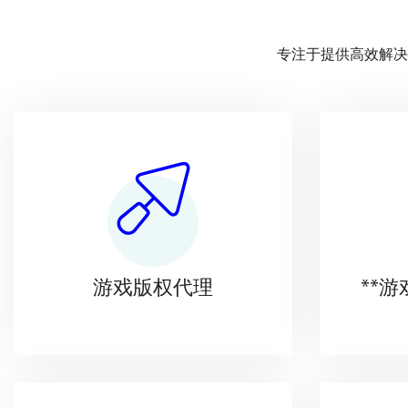
专注于提供高效解决
游戏版权代理
**