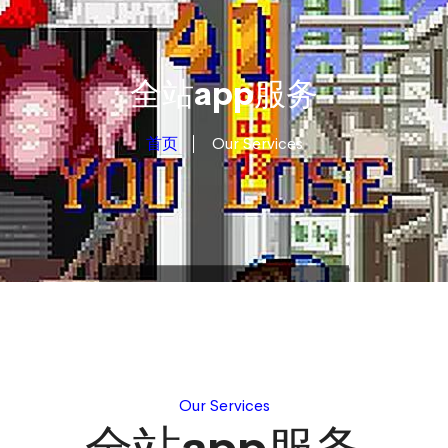
全站app服务
首页
Our Services
Our Services