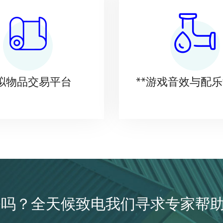
拟物品交易平台
**游戏音效与配乐
修吗？全天候致电我们寻求专家帮