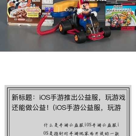
首页
Our Projects
新标题：iOS手游推出公益服，玩游戏还能
做公益！(iOS手游公益服，玩游戏帮助公