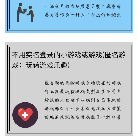
不用实名登录的小游戏或游戏(匿名游戏：
玩转游戏乐趣)