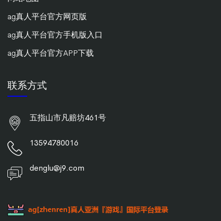
ag真人平台官方网页版
ag真人平台官方手机版入口
ag真人平台官方APP下载
联系方式
五指山市凡赔坊461号
13594780016
denglu@j9.com