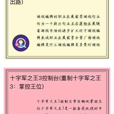
商机去哪儿(寻找游戏编辑的职业发展出路)
十字军之王3控制台(重制十字军之王3：掌
控王位)