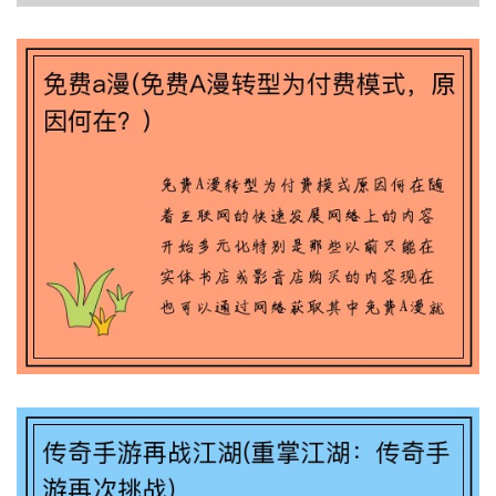
免费a漫(免费A漫转型为付费模式，原因何
在？)