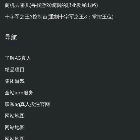
商机去哪儿(寻找游戏编辑的职业发展出路)
十字军之王3控制台(重制十字军之王3：掌控王位)
导航
了解AG真人
精品项目
集团游戏
全站app服务
联系ag真人投注官网
网站地图
网站地图
网站地图