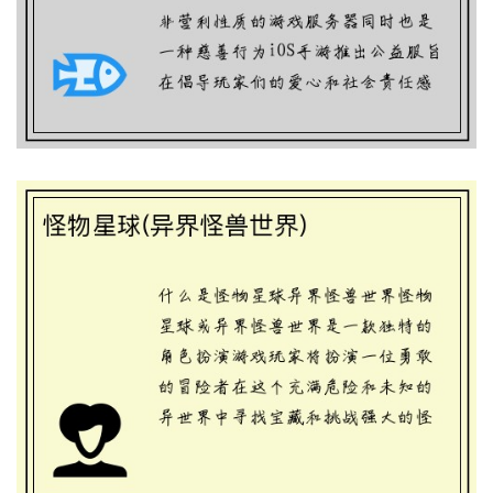
益事业！)
怪物星球(异界怪兽世界)