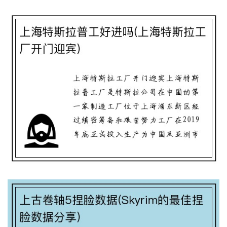
上海特斯拉普工好进吗(上海特斯拉工厂开
门迎宾)