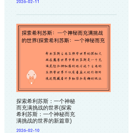
2026-02-11
探索希利苏斯：一个神秘
而充满挑战的世界(探索
希利苏斯：一个神秘而充
满挑战的世界的新篇章)
2026-02-10