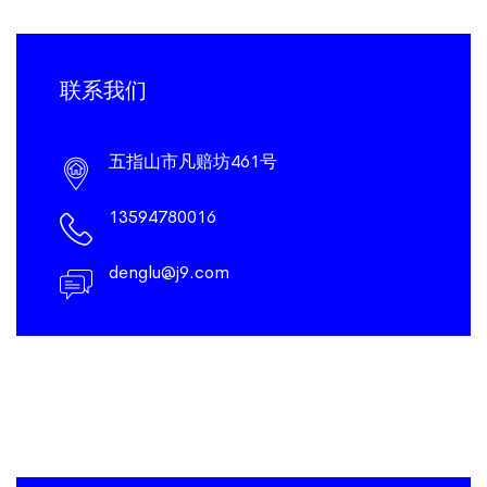
联系我们
五指山市凡赔坊461号
13594780016
denglu@j9.com