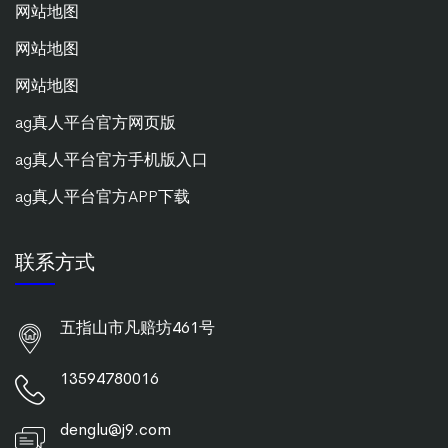
网站地图
网站地图
网站地图
ag真人平台官方网页版
ag真人平台官方手机版入口
ag真人平台官方APP下载
联系方式
五指山市凡赔坊461号
13594780016
denglu@j9.com