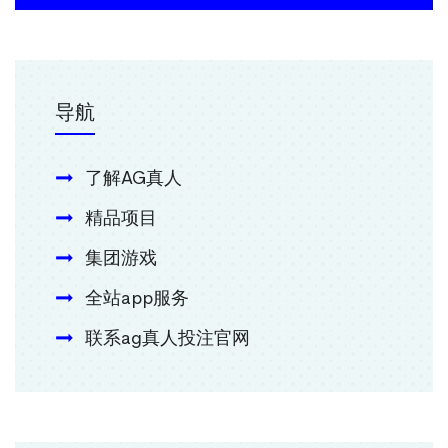
导航
了解AG真人
精品项目
集团游戏
全站app服务
联系ag真人投注官网