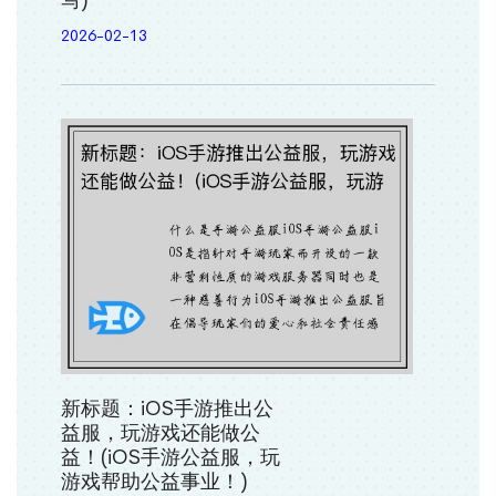
写)
2026-02-13
新标题：iOS手游推出公
益服，玩游戏还能做公
益！(iOS手游公益服，玩
游戏帮助公益事业！)