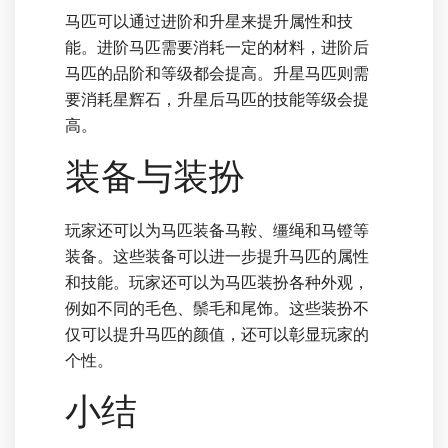
马匹可以通过进阶和升星来提升属性和技
能。进阶马匹需要消耗一定的材料，进阶后
马匹的品阶和等级都会提高。升星马匹则需
要消耗星辉石，升星后马匹的技能等级会提
高。
装备与装扮
玩家还可以为马匹装备马鞍、缰绳和马镫等
装备。这些装备可以进一步提升马匹的属性
和技能。玩家还可以为马匹装扮各种外观，
例如不同的毛色、鬃毛和尾饰。这些装扮不
仅可以提升马匹的颜值，还可以彰显玩家的
个性。
小结