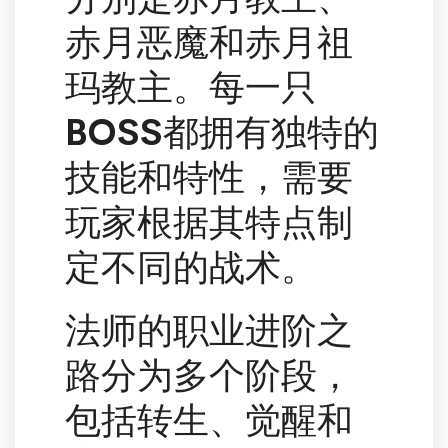
赤月恶魔和赤月祖
玛教主。每一只
BOSS都拥有独特的
技能和特性，需要
玩家根据其特点制
定不同的战术。
法师的职业进阶之
路分为多个阶段，
包括转生、觉醒和