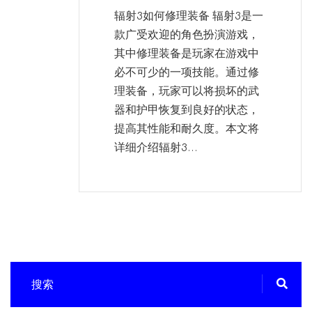
辐射3如何修理装备 辐射3是一
款广受欢迎的角色扮演游戏，
其中修理装备是玩家在游戏中
必不可少的一项技能。通过修
理装备，玩家可以将损坏的武
器和护甲恢复到良好的状态，
提高其性能和耐久度。本文将
详细介绍辐射3...