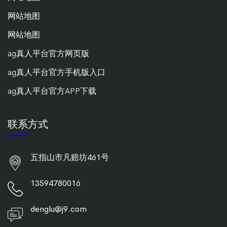
网站地图
网站地图
ag真人平台官方网页版
ag真人平台官方手机版入口
ag真人平台官方APP下载
联系方式
五指山市凡赔坊461号
13594780016
denglu@j9.com