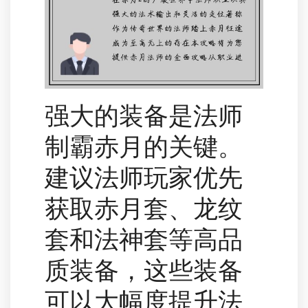
强大的装备是法师
制霸赤月的关键。
建议法师玩家优先
获取赤月套、龙纹
套和法神套等高品
质装备，这些装备
可以大幅度提升法