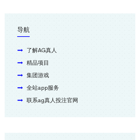
导航
了解AG真人
精品项目
集团游戏
全站app服务
联系ag真人投注官网